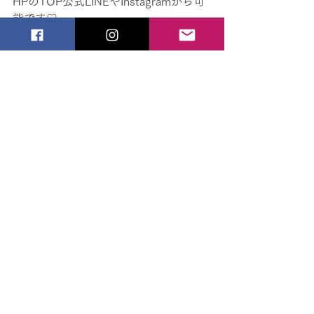
HPのTOP公式LINEやInstagramから可
能です♡
お気軽にお声掛けください╰(*´︶
`*)╯♡
コメント
コメントを追加…
©NPO法人はっぴーはーと