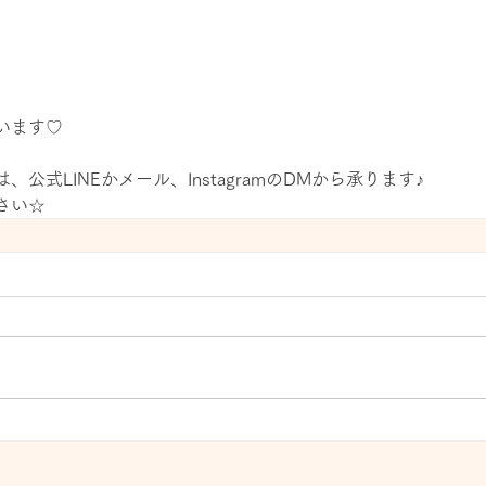
います♡
公式LINEかメール、InstagramのDMから承ります♪
さい☆